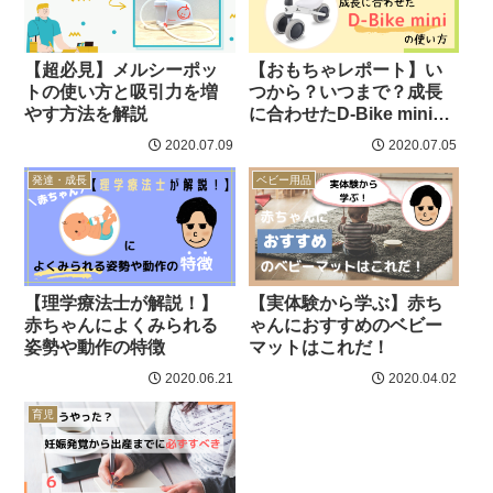
【超必見】メルシーポッ
【おもちゃレポート】い
トの使い方と吸引力を増
つから？いつまで？成長
やす方法を解説
に合わせたD-Bike miniの
使い方
2020.07.09
2020.07.05
発達・成長
ベビー用品
【理学療法士が解説！】
【実体験から学ぶ】赤ち
赤ちゃんによくみられる
ゃんにおすすめのベビー
姿勢や動作の特徴
マットはこれだ！
2020.06.21
2020.04.02
育児