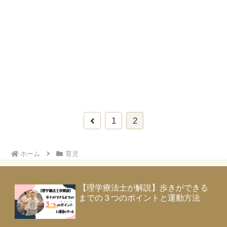
前
1
2
へ
ホーム
育児
【理学療法士が解説】歩きができる
までの３つのポイントと運動方法