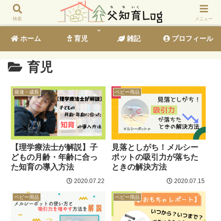
検索
メニュー
ホーム
育児
雑記
プロフィール
育児
発達・成長
ベビー用品
【理学療法士が解説】子
見落としがち！メルシー
どもの月齢・年齢に合っ
ポットの吸引力が落ちた
た知育の導入方法
ときの解決方法
2020.07.22
2020.07.15
ベビー用品
ベビー用品